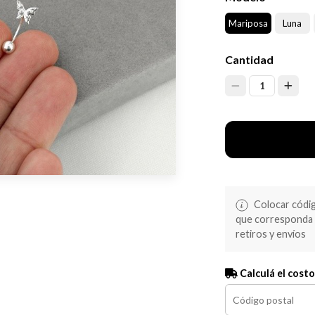
Mariposa
Luna
Cantidad
1
Colocar código
que corresponda s
retiros y envíos
Calculá el costo