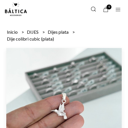
0
Inicio
DIJES
Dijes plata
Dije colibri cubic (plata)